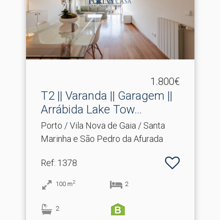
1.800€
T2 || Varanda || Garagem ||
Arrábida Lake Tow.​..
Porto / Vila Nova de Gaia / Santa
Marinha e São Pedro da Afurada
Ref
: 1378
2
100
m
2
2