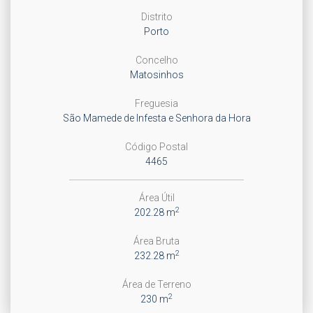
Distrito
Porto
Concelho
Matosinhos
Freguesia
São Mamede de Infesta e Senhora da Hora
Código Postal
4465
Área Útil
2
202.28 m
Área Bruta
2
232.28 m
Área de Terreno
2
230 m