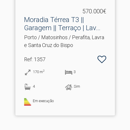
570.000€
Moradia Térrea T3 ||
Garagem || Terraço | Lav.​..
Porto / Matosinhos / Perafita, Lavra
e Santa Cruz do Bispo
Ref
: 1357
2
170
m
3
4
Sim
Em execução