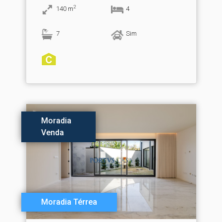
2
140
m
4
7
Sim
Moradia
Venda
Moradia Térrea