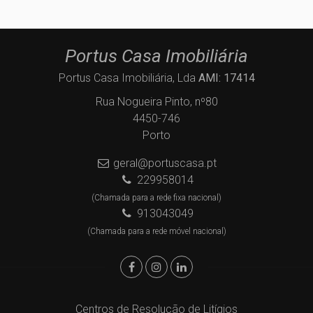
Portus Casa Imobiliária
Portus Casa Imobiliária, Lda
AMI: 17414
Rua Nogueira Pinto, nº80
4450-746
Porto
geral@portuscasa.pt
229958014
(Chamada para a rede fixa nacional)
913043049
(Chamada para a rede móvel nacional)
Centros de Resolução de Litígios